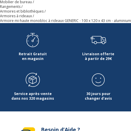
Mobilier de bureau
Rangements
Armoires et bibliothèques
Quantité de portes
2
Armoires à rideaux
Armoire mi-haute monobloc à rideaux GENERIC - 100 x 120 x 43 cm - aluminium
Ouverture
Latérale
Type d'installation
Sur pied
Retrait Gratuit
Livraison offerte
Type de porte
Rideaux
en magasin
à partir de 29€
Type de produit
Armoire à rideaux
Caracteristiques de montage
Déjà monté
Service après-vente
30 jours pour
dans nos 320 magasins
changer d'avis
Caractéristiques environnementales
Caractéristiques environnementales
Impact environnemental
undefined kg CO2e
Besoin d’Aide ?