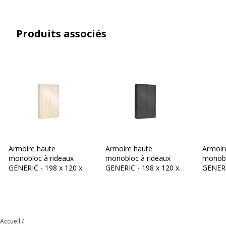
Poids de charge max par
110 kg
étagère
Produits associés
Verrou
Oui (verrouillage à clé)
Catégorie de hauteur
Mi-hauteur
mobilier
Caractéristiques générales
Caractéristiques générales
Gamme
GENERIC
Armoire haute
Armoire haute
Armoir
monobloc à rideaux
monobloc à rideaux
monobl
GENERIC - 198 x 120 x
GENERIC - 198 x 120 x
GENERI
Couleur(s) de l'article
Noir
43 cm - corps et rideaux
43 cm - corps et rideaux
43 cm -
beige
anthracite
alumin
Finition
Aluminium
Accueil
Quantité d'étagères
2