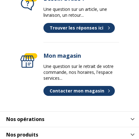
Données d'identification
Données d'identification
Une question sur un article, une
livraison, un retour...
Code barre maitre
3219095805088
Trouver les réponses ici
Marque
VINCO
Référence produit fabricant
580508
Mon magasin
Une question sur le retrait de votre
Dimensions et poids
Dimensions et poids
commande, nos horaires, l'espace
services...
Hauteur
100 cm
Contacter mon magasin
Largeur
120 cm
Nos opérations
Profondeur
43 cm
Garantie
Nos produits
Garantie