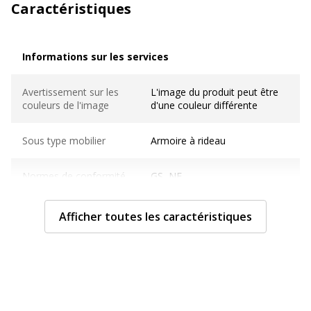
Caractéristiques
Informations sur les services
Informations sur les services
Avertissement sur les
L'image du produit peut être
couleurs de l'image
d'une couleur différente
Sous type mobilier
Armoire à rideau
Normes de conformité
GS, NF
Caractéristiques techniques
Afficher toutes les caractéristiques
Caractéristiques techniques
Finition
Peinture époxy
Matériau(x) du produit
Acier, Polychlorure de
vinyle (PVC)