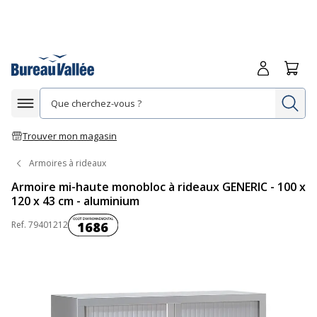
Me connecte
Panie
Re
Afficher la navigation
Trouver mon magasin
Armoires à rideaux
Armoire mi-haute monobloc à rideaux GENERIC - 100 x
120 x 43 cm - aluminium
Coût environnemental :
Ref.
79401212
1686