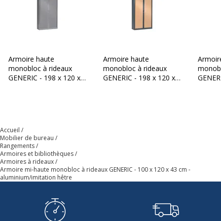
mobilier
Caractéristiques générales
Caractéristiques générales
Gamme
GENERIC
Armoire haute
Armoire haute
Armoir
monobloc à rideaux
monobloc à rideaux
monobl
GENERIC - 198 x 120 x
GENERIC - 198 x 120 x
GENERI
Couleur(s) de l'article
Noir
43 cm - corps et rideaux
43 cm - corps anthracite
43 cm 
aluminium
- rideaux imitation hêtre
anthrac
Finition
Aluminium/Hêtre
merisie
Accueil
Quantité d'étagères
2
Mobilier de bureau
Rangements
Armoires et bibliothèques
Quantité de portes
2
Armoires à rideaux
Armoire mi-haute monobloc à rideaux GENERIC - 100 x 120 x 43 cm -
aluminium/imitation hêtre
Ouverture
Latérale
Type d'installation
Sur pied