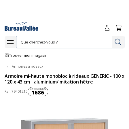
Me connecte
Panie
Re
Afficher la navigation
Trouver mon magasin
Armoires à rideaux
Armoire mi-haute monobloc à rideaux GENERIC - 100 x
120 x 43 cm - aluminium/imitation hêtre
Coût environnemental :
Ref.
79401215
1686