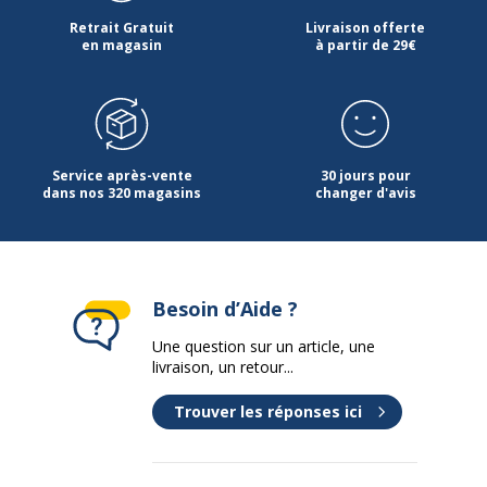
Type de porte
Rideaux
Retrait Gratuit
Livraison offerte
en magasin
à partir de 29€
Type de produit
Armoire à rideaux
Caracteristiques de montage
Déjà monté
Service après-vente
30 jours pour
Caractéristiques environnementales
dans nos 320 magasins
changer d'avis
Caractéristiques environnementales
Impact environnemental
undefined kg CO2e
Données d'identification
Besoin d’Aide ?
Données d'identification
Une question sur un article, une
livraison, un retour...
Code barre maitre
3219095805408
Trouver les réponses ici
Marque
VINCO
Référence produit fabricant
580540