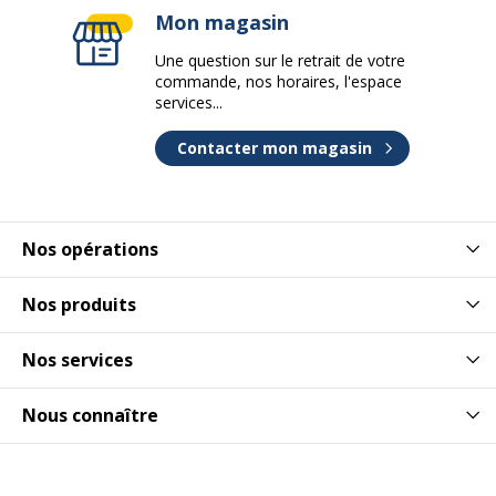
Mon magasin
Dimensions et poids
Une question sur le retrait de votre
Dimensions et poids
commande, nos horaires, l'espace
services...
Hauteur
100 cm
Contacter mon magasin
Largeur
120 cm
Profondeur
43 cm
Nos opérations
Garantie
Garantie
Nos produits
Disponibilité des pièces détachées
nc
Nos services
Garantie commerciale
5 ans
Nous connaître
Garanties légales
2 ans