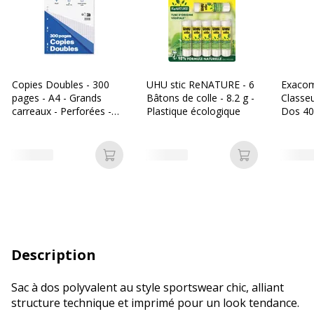
Copies Doubles - 300
UHU stic ReNATURE - 6
Exacom
pages - A4 - Grands
Bâtons de colle - 8.2 g -
Classe
carreaux - Perforées -
Plastique écologique
Dos 40
Bureau Vallée
pour 22
disponi
différe
Ajouter au panier
Ajouter au p
Description
Sac à dos polyvalent au style sportswear chic, alliant
structure technique et imprimé pour un look tendance.