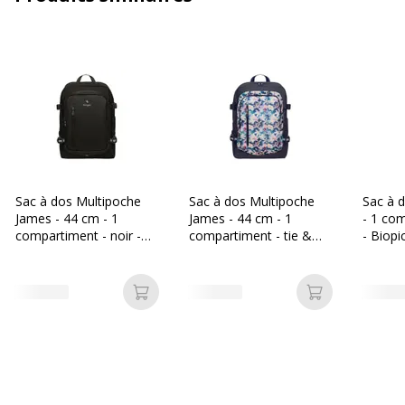
Marque
Biopic
Référence produit
BIOPIC_MULTIPOCHE25_SCRATCH
fabricant
Dimensions et poids
Dimensions et poids
Dimensions en cm (LxHxP)
44 x 31.5 x 22.5 cm
Sac à dos Multipoche
Sac à dos Multipoche
Sac à 
James - 44 cm - 1
James - 44 cm - 1
- 1 com
compartiment - noir -
compartiment - tie &
- Biopi
Poids du produit
850 g
Biopic
dye - Biopic
Ajouter au panier
Ajouter au p