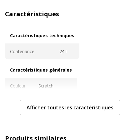
Caractéristiques
Caractéristiques techniques
Caractéristiques techniques
Contenance
24 l
Caractéristiques générales
Caractéristiques générales
Couleur
Scratch
Modèle
James Scratch
Afficher toutes les caractéristiques
Données d'identification
Données d'identification
Code barre maitre
3701749500703
Produits similaires