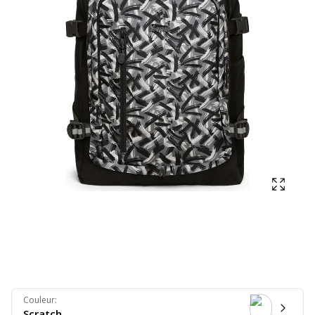
Affich
Couleur
:
Scratch