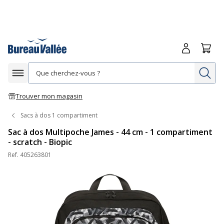
Me connecte
Panie
Re
Afficher la navigation
Trouver mon magasin
Sacs à dos 1 compartiment
Sac à dos Multipoche James - 44 cm - 1 compartiment
- scratch - Biopic
Ref.
405263801