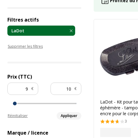
Profitez du 
Filtres actifs
LaDot
Supprimer les filtres
Prix (TTC)
€
€
LaDot - Kit pour t
éphémère - tampo
encre pour le corp
Réinitialiser
Appliquer
3
Marque / licence