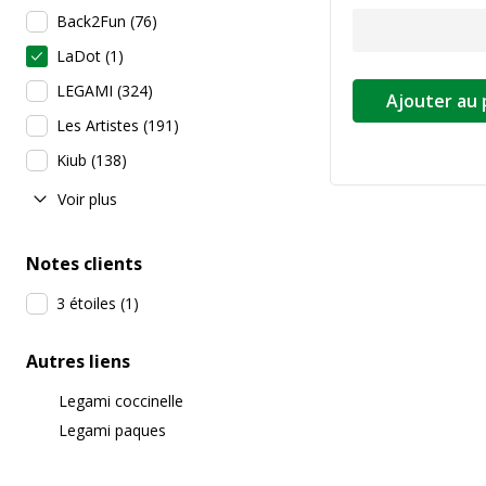
Back2Fun
(
76
)
LaDot
(
1
)
LEGAMI
(
324
)
Ajouter au 
Les Artistes
(
191
)
Kiub
(
138
)
Voir plus
Notes clients
3 étoiles
(
1
)
Autres liens
Legami coccinelle
Legami paques