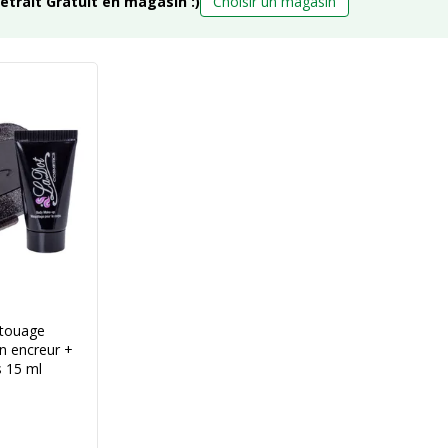
retrait Gratuit en magasin :)
Choisir un magasin
atouage
n encreur +
s 15 ml