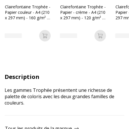
Clairefontaine Trophée -
Clairefontaine Trophée -
Clairef
Papier couleur - A4 (210
Papier - crème - A4 (210
Papier 
x 297 mm) - 160 g/m² -
x 297 mm) - 120 g/m² -
297 mm
Ramette de 250 feuilles
Ramette de 250 feuilles
Ramette
- ivoire
Ajouter au panier
Ajouter au p
Description
Les gammes Trophée présentent une richesse de
palette de coloris avec les deux grandes familles de
couleurs.
Tous les produits de la marque