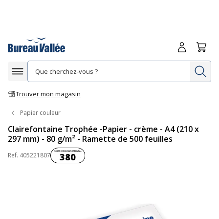
Me connecte
Panie
Re
Afficher la navigation
Trouver mon magasin
Papier couleur
Clairefontaine Trophée -Papier - crème - A4 (210 x
297 mm) - 80 g/m² - Ramette de 500 feuilles
Coût environnemental :
Ref.
405221807
380