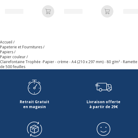
- coloris pastels assortis
- coloris assortis
- color
conformité
ISO 9706
Ajouter au panier
Ajouter au p
Caractéristiques générales
Caractéristiques générales
Catégorie d'accessoire
Supports d'impression
Accueil
Papeterie et Fournitures
Papiers
Catégorie de couleur
Jaune
Papier couleur
Clairefontaine Trophée -Papier - crème - A4 (210 x 297 mm) - 80 g/m² - Ramette
de 500 feuilles
Nombre de support
500 Feuille(s)
Quantité incluse
1
Retrait Gratuit
Livraison offerte
Sous-catégorie de
Papier à usage
en magasin
à partir de 29€
support
professionnel
Caractéristiques environnementales
Caractéristiques environnementales