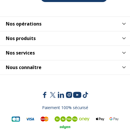
Largeur emballée
21 cm
Nos opérations
Poids emballé
2.495 kg
Nos produits
Profondeur emballée
29.7 cm
Nos services
Quantité emballée
1
Nous connaître
Paiement 100% sécurisé