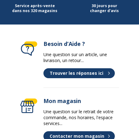
Certification PEFC
Oui
Service après-vente
30 jours pour
dans nos 320 magasins
changer d'avis
Contenu recyclé de l'emballage
100 %
Impact environnemental
undefined kg CO2e
Besoin d’Aide ?
Données d'identification
Données d'identification
Une question sur un article, une
livraison, un retour...
Code barre maitre
3329680001358
Trouver les réponses ici
Marque
Clairefontaine
Mon magasin
Référence produit fabricant
1871PC
Une question sur le retrait de votre
Données logistiques
commande, nos horaires, l'espace
Données logistiques
services...
Hauteur emballée
5.5 cm
Contacter mon magasin