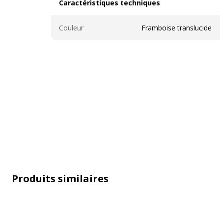
Caractéristiques techniques
Caractéristiques techniques
Couleur
Framboise translucide
Données d'identification
Données d'identification
Code barre maitre
0007470134
Produits similaires
Marque
Exacompta
Référence produit fabricant
11354D