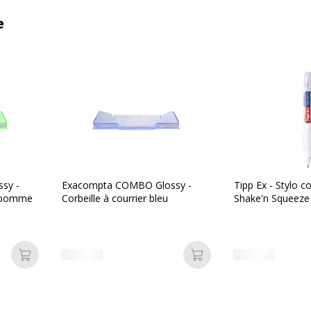
e
sy -
Exacompta COMBO Glossy -
Tipp Ex - Stylo co
rt pomme
Corbeille à courrier bleu
Shake'n Squeeze
Ajouter au panier
Ajouter au panier