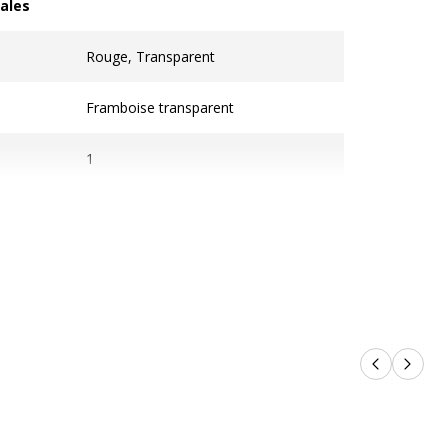
ales
les
Rouge, Transparent
Framboise transparent
1
25 ans
Produits p
Produi