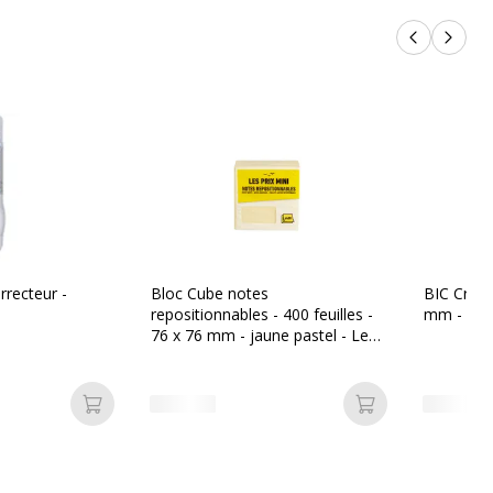
Produits p
Produi
rrecteur -
Bloc Cube notes
BIC Cristal
repositionnables - 400 feuilles -
mm - poi
76 x 76 mm - jaune pastel - Les
Prix Mini
Ajouter au panier
Ajouter au pan