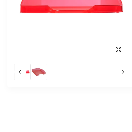
Affich
Slide précédent
Slid