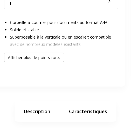
1
Corbeille-à-courrier pour documents au format A4+
Solide et stable
Superposable à la verticale ou en escalier; compatible
avec de nombreux modèles existants
La paire d'encoches brevetée "COMBO 2" permet une
er en plein écran
Afficher plus de points forts
économie de place, d'emballage et de transport
Les éléments de superposition permettent d'augmenter
la capacité de classement
e suivant
Description
Caractéristiques