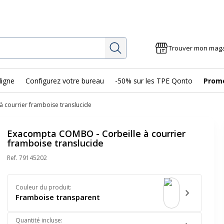
Rechercher
Trouver mon mag
ligne
Configurez votre bureau
-50% sur les TPE Qonto
Prom
 courrier framboise translucide
Exacompta COMBO - Corbeille à courrier
framboise translucide
Ref.
79145202
Couleur du produit
:
Framboise transparent
Quantité incluse
: