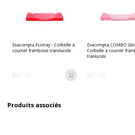
Dimensions et poids
Exacompta Ecotray - Corbeille à
Exacompta COMBO Glos
Dimensions et poids
courrier framboise translucide
Corbeille à courrier fra
Hauteur
65 m
tranlucide
Largeur
255 
Ajouter au panier
Profondeur
347 
Produits associés