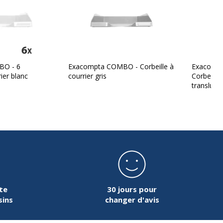
BO - 6
Exacompta COMBO - Corbeille à
Exacomp
rier blanc
courrier gris
Corbeille
transluci
te
30 jours pour
sins
changer d'avis