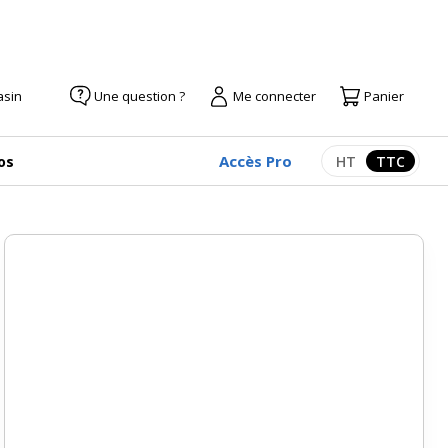
asin
Une question ?
Me connecter
Panier
Accès Pro
os
HT
TTC
Afficher les pr
Afficher