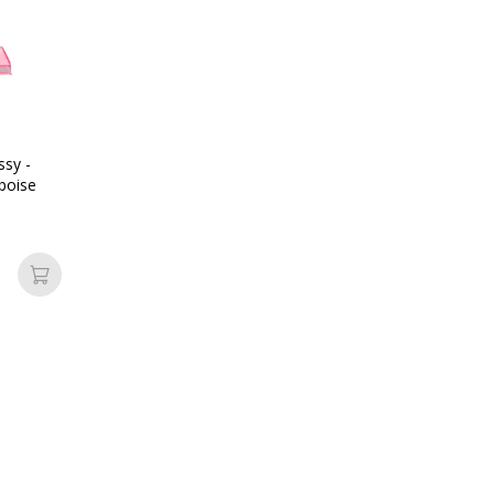
sy -
mboise
m
mm
Ajouter au panier
mm