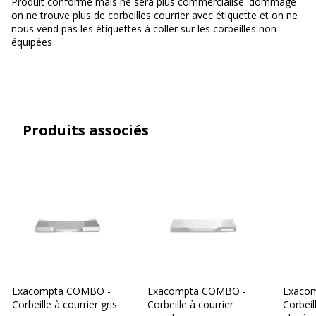
Produit conforme mais ne sera plus commercialisé. dommage
on ne trouve plus de corbeilles courrier avec étiquette et on ne
nous vend pas les étiquettes à coller sur les corbeilles non
équipées
Produits associés
Exacompta COMBO -
Exacompta COMBO -
Exaco
Corbeille à courrier gris
Corbeille à courrier
Corbeil