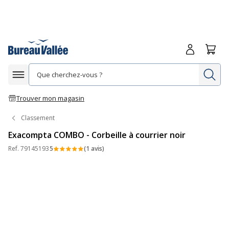
Me connecte
Panie
Re
Afficher la navigation
Trouver mon magasin
Classement
Exacompta COMBO - Corbeille à courrier noir
Ref.
79145193
5
(1 avis)