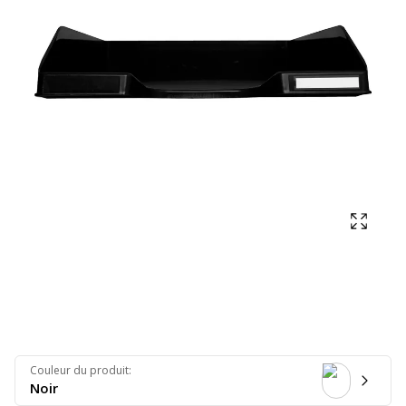
Affich
Couleur du produit
:
Noir