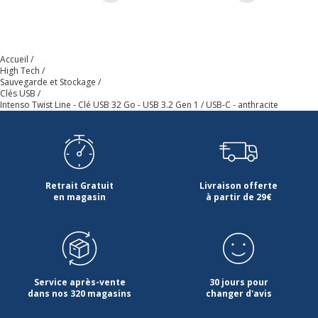
Données d'identification
Données d'identification
Code barre maitre
4034303031238
Accueil
High Tech
Sauvegarde et Stockage
Marque
Intenso
Clés USB
Intenso Twist Line - Clé USB 32 Go - USB 3.2 Gen 1 / USB-C - anthracite
Référence produit fabricant
3539480
Dimensions et poids
Dimensions et poids
Retrait Gratuit
Livraison offerte
en magasin
à partir de 29€
Hauteur
8.5 mm
Largeur
63 mm
Poids du produit
9 g
Service après-vente
30 jours pour
dans nos 320 magasins
changer d'avis
Profondeur
18 mm