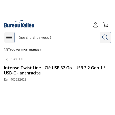
Me connecte
Panie
Re
Afficher la navigation
Trouver mon magasin
Clés USB
Intenso Twist Line - Clé USB 32 Go - USB 3.2 Gen 1 /
USB-C - anthracite
Ref.
405232628