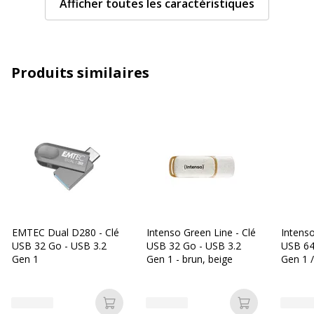
Afficher toutes les caractéristiques
Système
Apple MacOS X 10.x, Apple macOS
d'exploitation
11.x, Microsoft Windows 7 / 8 / 8.1 /
requis
10
Produits similaires
Type
USB 3.2 Gen 1 / USB-C
d'Interface
Vitesse de
70 Mbyte/s
lecture
Caractéristiques générales
Caractéristiques générales
Catégorie de couleur
Noir
EMTEC Dual D280 - Clé
Intenso Green Line - Clé
Intenso
USB 32 Go - USB 3.2
USB 32 Go - USB 3.2
USB 64
Quantité incluse
1
Gen 1
Gen 1 - brun, beige
Gen 1 
anthrac
Type de produit
Clé USB
Ajouter au panier
Ajouter au p