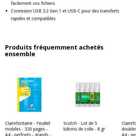
facilement vos fichiers
Connexion USB 3.2 Gen 1 et USB-C pour des transferts
rapides et compatibles
Produits fréquemment achetés
ensemble
Clairefontaine - Feuillet
Scotch - Lot de 5
Clairef
mobiles - 320 pages -
bâtons de colle - 8 gr
doubles
A4 - perforés - grands
A4 - pe