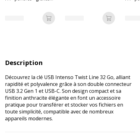
carreaux (Seyes)
carreau
Ajouter au panier
Ajouter au p
Description
Découvrez la clé USB Intenso Twist Line 32 Go, alliant
rapidité et polyvalence grâce à son double connecteur
USB 3.2 Gen 1 et USB-C. Son design compact et sa
finition anthracite élégante en font un accessoire
pratique pour transférer et stocker vos fichiers en
toute simplicité, compatible avec de nombreux
appareils modernes.