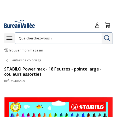
Me connecte
Panie
Re
Afficher la navigation
Trouver mon magasin
Feutres de coloriage
STABILO Power max - 18 Feutres - pointe large -
couleurs assorties
Ref.
79406695