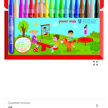
Affich
Quantité incluse
:
18