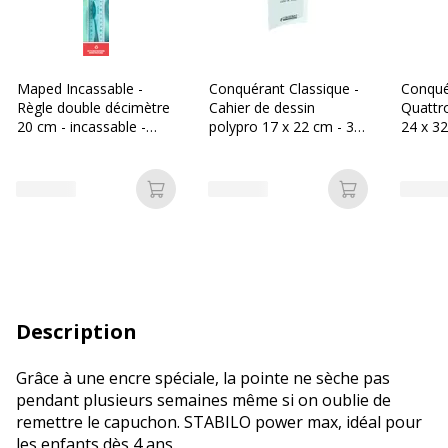
Maped Incassable -
Conquérant Classique -
Conqué
Règle double décimètre
Cahier de dessin
Quattro
20 cm - incassable -
polypro 17 x 22 cm - 32
24 x 3
disponible dans
pages blanches -
- grand
différentes couleurs
transparent
(Seyes)
Ajouter au panier
Ajouter au p
Description
Grâce à une encre spéciale, la pointe ne sèche pas
pendant plusieurs semaines même si on oublie de
remettre le capuchon. STABILO power max, idéal pour
les enfants dès 4 ans.