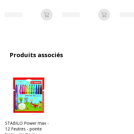
assorties
assorties
assorti
Fonctionnalités
Capuchon de sécurité
ventilé
Encre lavable
Ajouter au panier
Ajouter au p
Pointe bloquée
Sans capuchon
À code couleur
Forme du corps
Rond
Produits associés
Largeur maximum de la ligne
3 mm
(mm)
Lavable
Oui
Matériau du produit
Polypropylène
Permanent
Oui
STABILO Power max -
12 Feutres - pointe
Type d'embout
Ogive