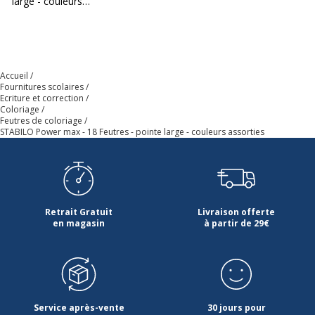
large - couleurs
assorties
Type d'encre
Encre à base d'eau
Zone de préhension
Oui
Accueil
Fournitures scolaires
Données d'identification
Ecriture et correction
Données d'identification
Coloriage
Feutres de coloriage
STABILO Power max - 18 Feutres - pointe large - couleurs assorties
Code barre maitre
4006381483940
Marque
STABILO
Retrait Gratuit
Livraison offerte
Référence produit fabricant
980/18-01
en magasin
à partir de 29€
Données logistiques
Données logistiques
Hauteur emballée
18.5 cm
Service après-vente
30 jours pour