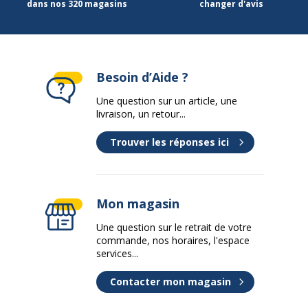
dans nos 320 magasins
changer d'avis
Largeur emballée
23.9 cm
Poids emballé
203 g
Besoin d’Aide ?
Profondeur emballée
1 cm
Une question sur un article, une
livraison, un retour...
Trouver les réponses ici
Mon magasin
Une question sur le retrait de votre
commande, nos horaires, l'espace
services...
Contacter mon magasin