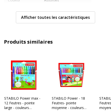
Couleur
Assorties
Quantité incluse
18
Afficher toutes les caractéristiques
Sous-catégorie
Stylos et crayons
Type d'emballage
Boîte en carton suspendue
Produits similaires
Type de produit
Feutre
Caractéristiques techniques
Caractéristiques techniques
Avec bouchon
Oui
Couleur d'écriture
Couleurs assorties
STABILO Power max -
STABILO Power - 18
STABIL
12 Feutres - pointe
Feutres- pointe
Feutres
Largeur de la ligne
Extra large
large - couleurs
moyenne - couleurs
moyenn