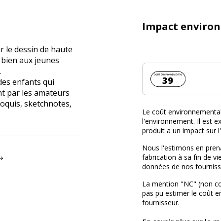
Impact enviro
 le dessin de haute
i bien aux jeunes
.
Coût environnemen
39
des enfants qui
nt par les amateurs
roquis, sketchnotes,
Le coût environnemental 
l'environnement. Il est ex
produit a un impact sur 
Nous l'estimons en prena
fabrication à sa fin de vi
données de nos fourniss
La mention "NC" (non c
pas pu estimer le coût 
fournisseur.