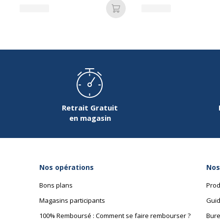
Ajouter au panier
Données d'identification
Données d'identification
Code barre maitre
4
Marque
S
Référence produit fabricant
1
Retrait Gratuit
en magasin
Données logistiques
Nos opérations
Nos
Données logistiques
Bons plans
Hauteur emballée
Prod
Magasins participants
Guid
Largeur emballée
100% Remboursé : Comment se faire rembourser ?
Bure