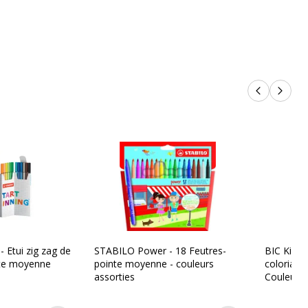
Inodore
Jusqu'à 24 heures sans bouchon
Motif rayures
Hexagonal
Produits p
Produi
igne (mm)
1 mm
Feutrine
Oui
Ogive
Encre à l'eau
 Etui zig zag de
STABILO Power - 18 Feutres-
BIC Kids 
nte moyenne
pointe moyenne - couleurs
coloriage
assorties
Couleurs 