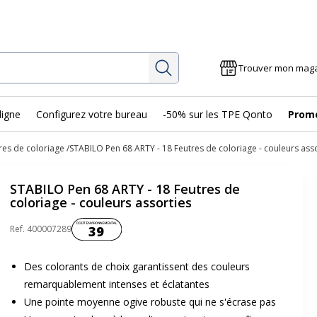
Rechercher
Trouver mon mag
ligne
Configurez votre bureau
-50% sur les TPE Qonto
Prom
res de coloriage
STABILO Pen 68 ARTY - 18 Feutres de coloriage - couleurs ass
STABILO Pen 68 ARTY - 18 Feutres de
coloriage - couleurs assorties
Coût environnemental :
Ref.
400007289
39
Des colorants de choix garantissent des couleurs
remarquablement intenses et éclatantes
Une pointe moyenne ogive robuste qui ne s'écrase pas