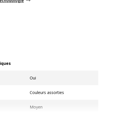
méthodologie
iques
ques
Oui
Couleurs assorties
Moyen
Capuchon à la couleur de l'encre
Corps à code couleur