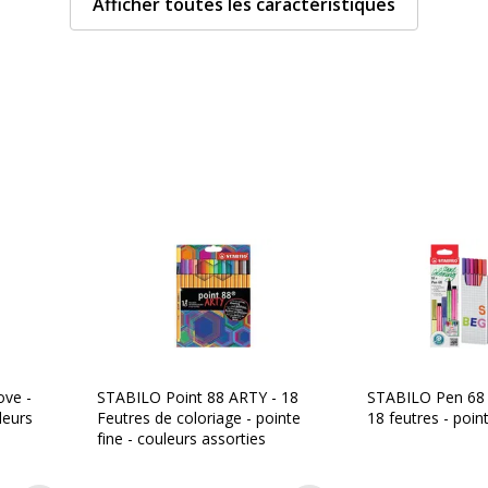
Afficher toutes les caractéristiques
Forme du corps
Largeur maximum de la l
Matériau d'embout
Permanent
Type d'embout
Type d'encre
ove -
STABILO Point 88 ARTY - 18
STABILO Pen 68 -
leurs
Feutres de coloriage - pointe
18 feutres - poi
fine - couleurs assorties