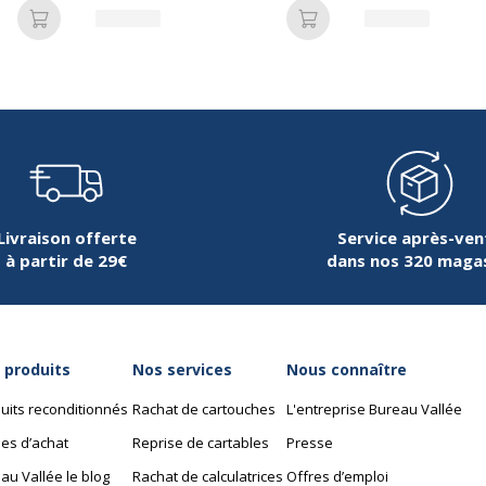
Ajouter au panier
Ajouter au panier
Caractéristiques envi
Caractéristiques enviro
006381547024
Impact environnemental
TABILO
796284
Livraison offerte
Service après-ven
à partir de 29€
dans nos 320 maga
 produits
Nos services
Nous connaître
uits reconditionnés
21 cm
Rachat de cartouches
L'entreprise Bureau Vallée
es d’achat
Reprise de cartables
Presse
15.7 cm
au Vallée le blog
Rachat de calculatrices
Offres d’emploi