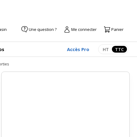
asin
Une question ?
Me connecter
Panier
Accès Pro
os
HT
TTC
Afficher les pr
Afficher
orties