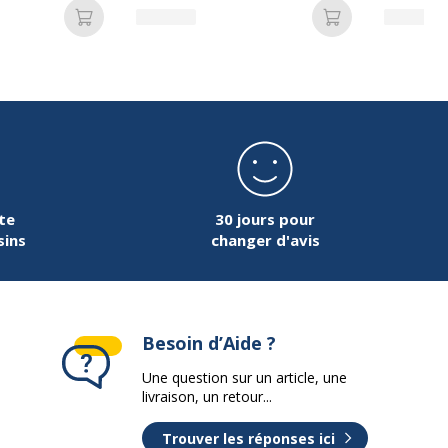
Ajouter au panier
Ajouter au pan
ronnementales
nnementales
undefined kg CO2e
te
30 jours pour
sins
changer d'avis
Besoin d’Aide ?
Une question sur un article, une
livraison, un retour...
Trouver les réponses ici