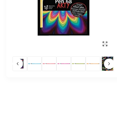
Affich
Slide précédent
Slid