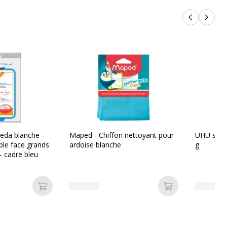
Produits p
Produi
leda blanche -
Maped - Chiffon nettoyant pour
UHU stic -
ble face grands
ardoise blanche
g
- cadre bleu
Ajouter au panier
Ajouter au pan