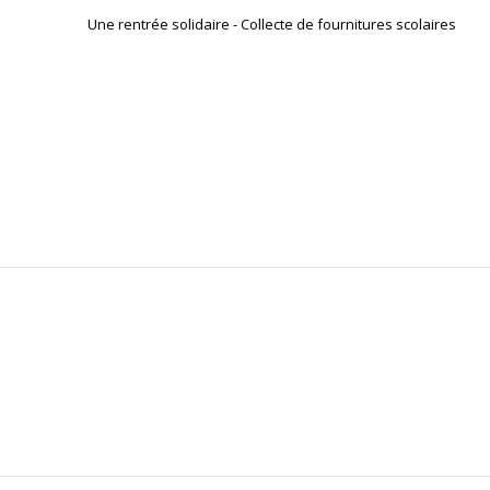
Une rentrée solidaire - Collecte de fournitures scolaires
Poids emballé
Profondeur emballée