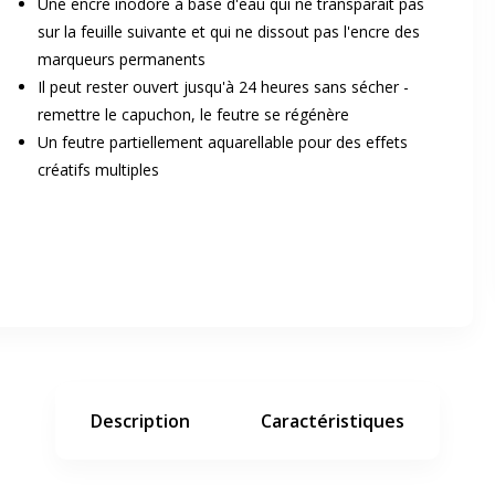
Une encre inodore à base d'eau qui ne transparaît pas
sur la feuille suivante et qui ne dissout pas l'encre des
marqueurs permanents
Il peut rester ouvert jusqu'à 24 heures sans sécher -
remettre le capuchon, le feutre se régénère
Un feutre partiellement aquarellable pour des effets
créatifs multiples
er en plein écran
e suivant
Description
Caractéristiques