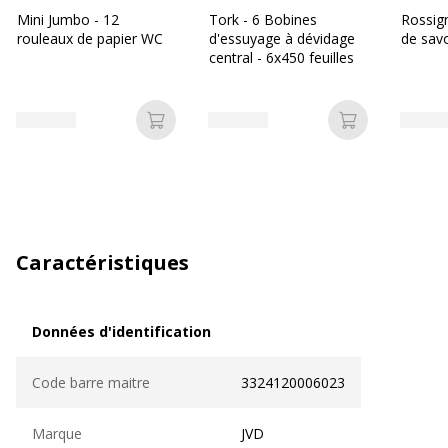
Mini Jumbo - 12
Tork - 6 Bobines
Rossign
rouleaux de papier WC
d'essuyage à dévidage
de savo
central - 6x450 feuilles
Ajouter au panier
Ajouter au p
Caractéristiques
Données d'identification
Données d'identification
Code barre maitre
3324120006023
Marque
JVD