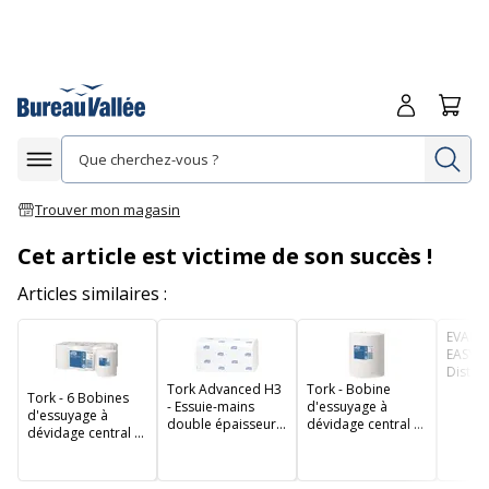
Me connecte
Panie
Re
Afficher la navigation
Trouver mon magasin
Cet article est victime de son succès !
Articles similaires :
EVADIS
EASYDI
Distri
Tork Advanced H3
Tork - Bobine
d'essu
Tork - 6 Bobines
- Essuie-mains
d'essuyage à
dévida
d'essuyage à
double épaisseur -
dévidage central -
dévidage central -
pliage en Z - 250
450 feuilles
6x450 feuilles
feuilles