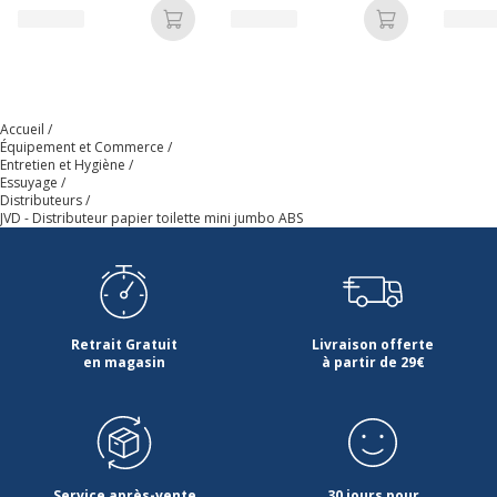
Ajouter au panier
Ajouter au p
Accueil
Équipement et Commerce
Entretien et Hygiène
Essuyage
Distributeurs
JVD - Distributeur papier toilette mini jumbo ABS
Retrait Gratuit
Livraison offerte
en magasin
à partir de 29€
Service après-vente
30 jours pour