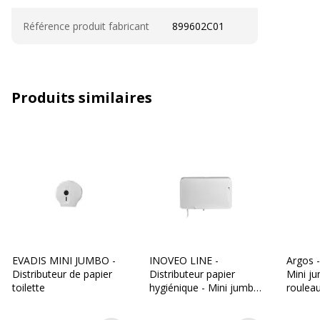
Référence produit fabricant
899602C01
Produits similaires
EVADIS MINI JUMBO -
INOVEO LINE -
Argos -
Distributeur de papier
Distributeur papier
Mini j
toilette
hygiénique - Mini jumbo
rouleau
- double - blanc
- 2 pli