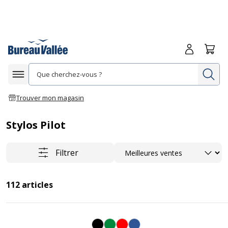
Me connecte
Panie
Re
Afficher la navigation
Trouver mon magasin
Stylos Pilot
Trier
Filtrer
112
articles
Noir