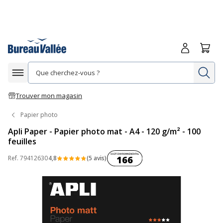
Me connecte
Panie
Re
Afficher la navigation
Trouver mon magasin
Papier photo
Apli Paper - Papier photo mat - A4 - 120 g/m² - 100
feuilles
Coût environnemental :
Ref.
79412630
4,8
(5 avis)
166