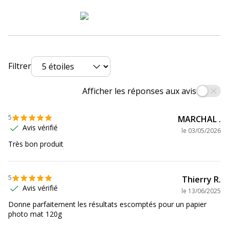
Référence produit fabricant
12626
Données logistiques
Données logistiques
Quantité emballée
1
Filtrer
Afficher les réponses aux avis
5
MARCHAL .
Avis vérifié
le
03/05/2026
Très bon produit
5
Thierry R.
Avis vérifié
le
13/06/2025
Donne parfaitement les résultats escomptés pour un papier
photo mat 120g