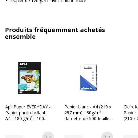
Papier de 120 g/m² avec finition mate
Produits fréquemment achetés
ensemble
Apli Paper EVERYDAY -
Papier blanc - A4 (210 x
Clairef
Papier photo brillant -
297 mm) - 80g/m² -
Papier 
A4 - 180 g/m² - 100
Ramette de 500 feuilles
(210 x
feuilles
- Bureau Vallée
g/m² -
feuilles